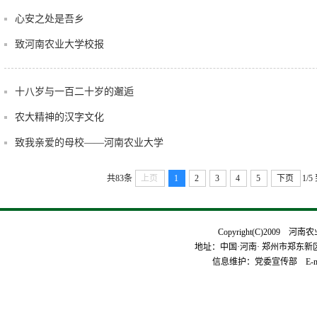
心安之处是吾乡
致河南农业大学校报
十八岁与一百二十岁的邂逅
农大精神的汉字文化
致我亲爱的母校——河南农业大学
共83条
上页
1
2
3
4
5
下页
1/5
Copyright(C)2009 河
地址：中国·河南· 郑州市郑东新区平安
信息维护：党委宣传部 E-mai