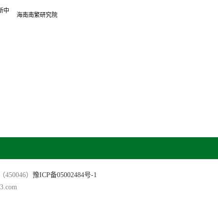
新中
海南南繁研究院
（450046）
豫ICP备05002484号-1
.com