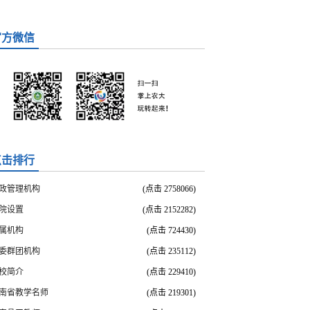
官方微信
点击排行
政管理机构
(点击
2758066
)
院设置
(点击
2152282
)
属机构
(点击
724430
)
委群团机构
(点击
235112
)
校简介
(点击
229410
)
南省教学名师
(点击
219301
)