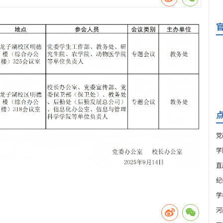
党
学
直
纪
学
河