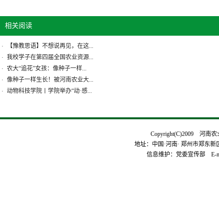
相关阅读
【豫教思语】不想说再见，在这...
·
我校学子在第四届全国农业资源...
·
农大“追花”女孩：像种子一样...
·
像种子一样生长！被河南农业大...
·
动物科技学院丨学院举办“动·感...
·
Copyright(C)2009 河
地址：中国·河南· 郑州市郑东新区平安
信息维护：党委宣传部 E-mai