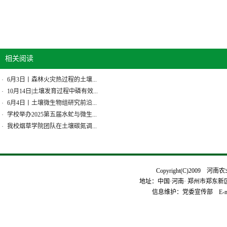
相关阅读
6月3日丨森林火灾热过程的土壤...
·
10月14日|土壤发育过程中磷有效...
·
6月4日丨土壤微生物组研究前沿...
·
学校举办2025第五届水虻与微生...
·
我校烟草学院团队在土壤碳氮调...
·
Copyright(C)2009 河
地址：中国·河南· 郑州市郑东新区平安
信息维护：党委宣传部 E-mai