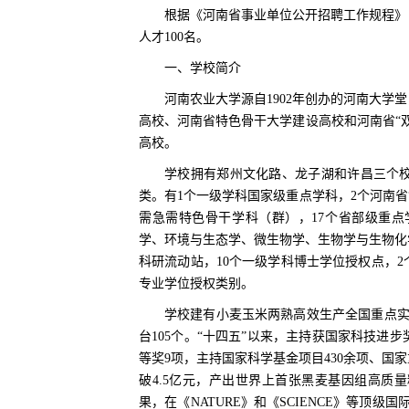
根据《河南省事业单位公开招聘工作规程》（
人才100名。
一、学校简介
河南农业大学源自1902年创办的河南大学
高校、河南省特色骨干大学建设高校和河南省“双
高校。
学校拥有郑州文化路、龙子湖和许昌三个校
类。有1个一级学科国家级重点学科，2个河南省
需急需特色骨干学科（群），17个省部级重点
学、环境与生态学、微生物学、生物学与生物化学
科研流动站，10个一级学科博士学位授权点，2
专业学位授权类别。
学校建有小麦玉米两熟高效生产全国重点实
台105个。“十四五”以来，主持获国家科技进
等奖9项，主持国家科学基金项目430余项、国家
破4.5亿元，产出世界上首张黑麦基因组高质
果，在《NATURE》和《SCIENCE》等顶级