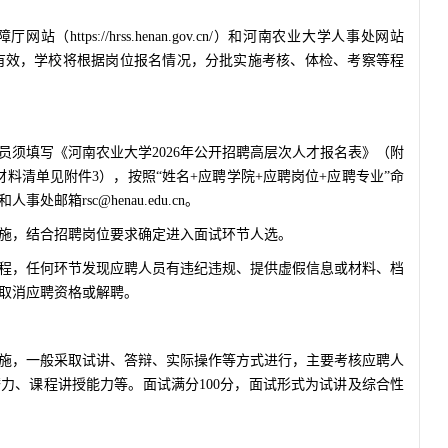
ttps://hrss.henan.gov.cn/）和河南农业大学人事处网站
招聘信息2026年度有效，学校将根据岗位报名情况，分批实施考核、体检、考察等程
员须填写《河南农业大学2026年公开招聘高层次人才报名表》（附
料清单见附件3），按照“姓名+应聘学院+应聘岗位+应聘专业”命
箱rsc@henau.edu.cn。
施，结合招聘岗位要求确定进入面试环节人选。
程，任何环节发现应聘人员有违纪违规、提供虚假信息或材料、档
取消应聘资格或解聘。
施，一般采取试讲、答辩、实际操作等方式进行，主要考核应聘人
力、课程讲授能力等。面试满分100分，面试形式为试讲及综合性