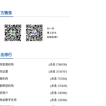
官方微信
点击排行
政管理机构
(点击
2760330
)
院设置
(点击
2154747
)
属机构
(点击
725204
)
委群团机构
(点击
235428
)
校简介
(点击
230306
)
南省教学名师
(点击
220266
)