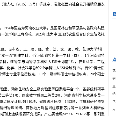
豫人社〔2015〕55号）等规定，我校拟面向社会公开招聘高层次
堂，1984年更名为河南农业大学，是国家林业和草原局与省政府共建
一流”创建工程高校，2023年成为中国现代农业联合研究生院依托
区，设有农、工、理、经、管、法、文、医、教、艺10大学科门
“双一流”创建学科，4个河南省特色骨干学科（群），1个河南省特
学科，植物学与动物学学科进入ESI全球前1‰，农业科学、工程
、化学、社会科学总论7个学科进入ESI全球前1%。有9个博士后
党
个博士专业学位授权点，19个一级学科硕士学位授权点，20个硕士
学
直
验室、动物生物安全三级实验室等国家级平台9个，省部级科研平
纪
步奖二等奖1项、国家教学成果二等奖2项，河南省科学技术进步奖一
重点研发计划项目10项、省部级科研项目1493项，年度科研经费突
学
量精细物理图谱、首款地方鸡基因组液相芯片等一系列重大科研成
河
国际期刊上连续发表研究成果，产出黄金粮MY73、YD268等一系列重