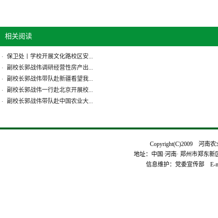
相关阅读
保卫处丨学校开展文化路校区安...
·
副校长郭战伟调研经营性房产出...
·
副校长郭战伟带队赴新疆看望我...
·
副校长郭战伟一行赴北京开展校...
·
副校长郭战伟带队赴中国农业大...
·
Copyright(C)2009 河
地址：中国·河南· 郑州市郑东新区平安
信息维护：党委宣传部 E-mai