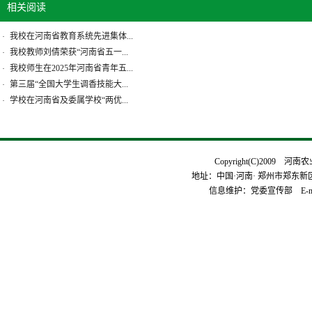
相关阅读
我校在河南省教育系统先进集体...
·
我校教师刘倩荣获“河南省五一...
·
我校师生在2025年河南省青年五...
·
第三届“全国大学生调香技能大...
·
学校在河南省及委属学校“两优...
·
Copyright(C)2009 河
地址：中国·河南· 郑州市郑东新区平安
信息维护：党委宣传部 E-mai