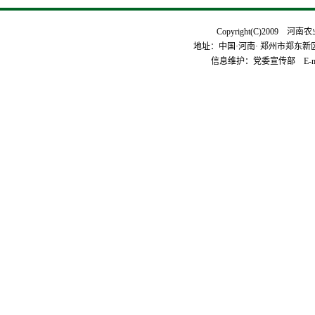
Copyright(C)2009 河
地址：中国·河南· 郑州市郑东新区平安
信息维护：党委宣传部 E-mai