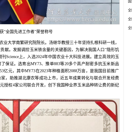
国
全
全
全
获“全国先进工作者”荣誉称号
农业大学南繁研究院院长。汤继华教授三十年坚持扎根科研一线，
贡献。发掘调控玉米铁含量的关键基因，为解决我国人口“隐形饥
Science上，入选2024年中国农业十大科技进展。建立高效的玉
保证。选育出MY73、豫单883等20多个高产耐密多抗玉米新品
3亿元，其中MY73在2023年种植面积2088万亩，是我国目前推广
余家，助推湖北康农等成功上市，近五年成果转化与联合开发经费
680万元授权4家公司联合开发，创下我国种业界玉米品种转让费的新纪