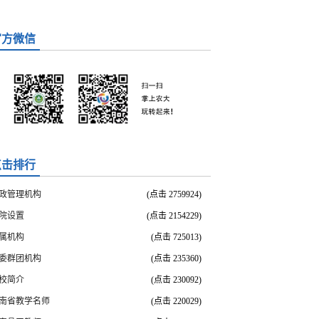
官方微信
点击排行
政管理机构
(点击
2759924
)
院设置
(点击
2154229
)
属机构
(点击
725013
)
委群团机构
(点击
235360
)
校简介
(点击
230092
)
南省教学名师
(点击
220029
)