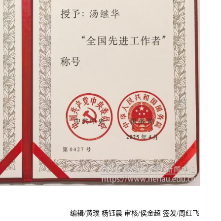
编辑/黄璞 杨钰晨 审核/侯金超 签发/周红飞