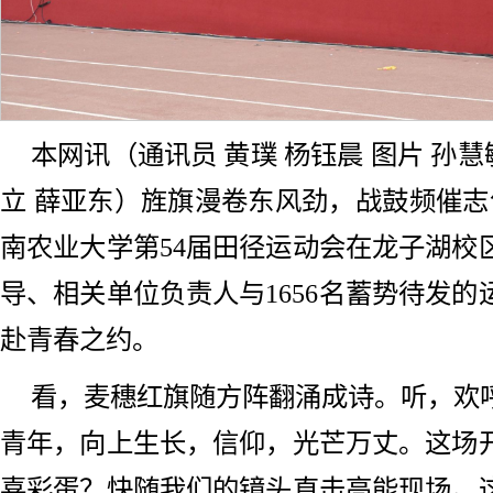
本网讯（通讯员 黄璞 杨钰晨 图片 孙慧
立 薛亚东）旌旗漫卷东风劲，战鼓频催志
南农业大学第54届田径运动会在龙子湖校
导、相关单位负责人与1656名蓄势待发
赴青春之约。
看，麦穗红旗随方阵翻涌成诗。听，欢
青年，向上生长，信仰，光芒万丈。这场
喜彩蛋？快随我们的镜头直击高能现场。